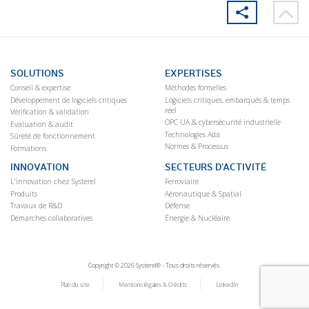
SOLUTIONS
EXPERTISES
Conseil & expertise
Méthodes formelles
Développement de logiciels critiques
Logiciels critiques, embarqués & temps
réel
Vérification & validation
OPC UA & cybersécurité industrielle
Evaluation & audit
Technologies Ada
Sûreté de fonctionnement
Normes & Processus
Formations
INNOVATION
SECTEURS D’ACTIVITÉ
L’innovation chez Systerel
Ferroviaire
Produits
Aéronautique & Spatial
Travaux de R&D
Défense
Démarches collaboratives
Énergie & Nucléaire
Copyright © 2026 Systerel® - Tous droits réservés.
Plan du site
Mentions légales & Crédits
LinkedIn