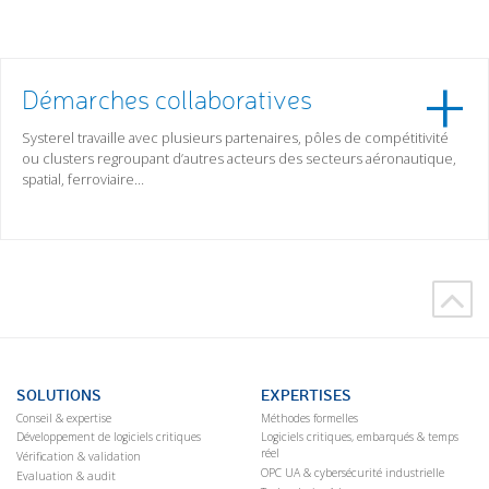
Démarches collaboratives
Systerel travaille avec plusieurs partenaires, pôles de compétitivité
ou clusters regroupant d’autres acteurs des secteurs aéronautique,
spatial, ferroviaire…
SOLUTIONS
EXPERTISES
Conseil & expertise
Méthodes formelles
Développement de logiciels critiques
Logiciels critiques, embarqués & temps
réel
Vérification & validation
OPC UA & cybersécurité industrielle
Evaluation & audit