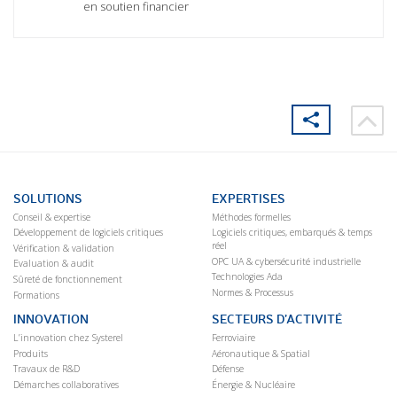
en soutien financier
SOLUTIONS
EXPERTISES
Conseil & expertise
Méthodes formelles
Développement de logiciels critiques
Logiciels critiques, embarqués & temps
réel
Vérification & validation
OPC UA & cybersécurité industrielle
Evaluation & audit
Technologies Ada
Sûreté de fonctionnement
Normes & Processus
Formations
INNOVATION
SECTEURS D’ACTIVITÉ
L’innovation chez Systerel
Ferroviaire
Produits
Aéronautique & Spatial
Travaux de R&D
Défense
Démarches collaboratives
Énergie & Nucléaire