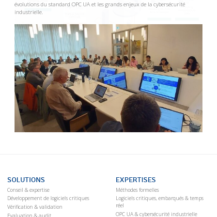
évolutions du standard OPC UA et les grands enjeux de la cybersécurité
industrielle.
SOLUTIONS
EXPERTISES
Conseil & expertise
Méthodes formelles
Développement de logiciels critiques
Logiciels critiques, embarqués & temps
réel
Vérification & validation
OPC UA & cybersécurité industrielle
Evaluation & audit