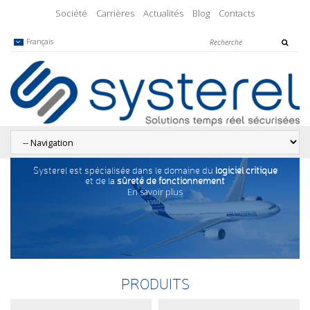
Société
Carrières
Actualités
Blog
Contacts
Français
Systerel est spécialisée dans le domaine du
logiciel critique
et de la
sûreté de fonctionnement
En savoir plus
PRODUITS