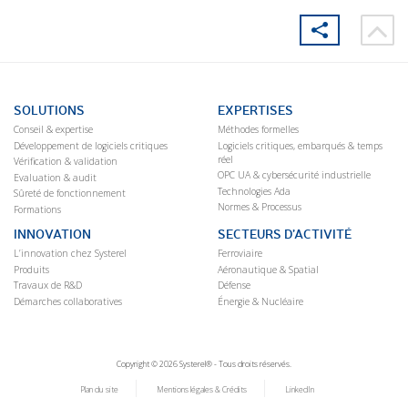
SOLUTIONS
EXPERTISES
Conseil & expertise
Méthodes formelles
Développement de logiciels critiques
Logiciels critiques, embarqués & temps
réel
Vérification & validation
OPC UA & cybersécurité industrielle
Evaluation & audit
Technologies Ada
Sûreté de fonctionnement
Normes & Processus
Formations
INNOVATION
SECTEURS D’ACTIVITÉ
L’innovation chez Systerel
Ferroviaire
Produits
Aéronautique & Spatial
Travaux de R&D
Défense
Démarches collaboratives
Énergie & Nucléaire
Copyright © 2026 Systerel® - Tous droits réservés.
Plan du site
Mentions légales & Crédits
LinkedIn