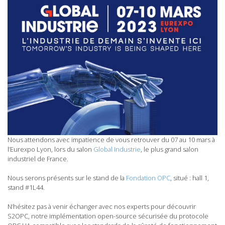
Nous attendons avec impatience de vous retrouver du 07 au 10 mars à
l’Eurexpo Lyon, lors du salon
Global Industrie
, le plus grand salon
industriel de France.
Nous serons présents sur le stand de la
Fondation OPC
, situé : hall 1,
stand #1L44.
N’hésitez pas à venir échanger avec nos experts pour découvrir
S2OPC, notre implémentation open-source sécurisée du protocole