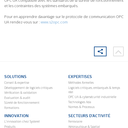
OPC UA compatible avec les standards de la sûreté de fonctionnement
et les contraintes des systèmes embarqués.
Pour en apprendre davantage sur le protocole de communication OPC
UA rendez-vous sur :
www.s2opc.com
SOLUTIONS
EXPERTISES
Conseil & expertise
Méthodes formelles
Développement de logiciels critiques
Logiciels critiques, embarqués & temps
réel
Vérification & validation
OPC UA & cybersécurité industrielle
Evaluation & audit
Technologies Ada
Sûreté de fonctionnement
Normes & Processus
Formations
INNOVATION
SECTEURS D’ACTIVITÉ
L’innovation chez Systerel
Ferroviaire
Produits
Aéronautique & Spatial