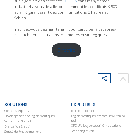
sur la gestion des certificats
OPC UA
dans les systèmes
industriels. Nous détaillerons comment les certificats X.509
et la PKI garantissent des communications OT sûres et
fiables.
Inscrivez-vous dès maintenant pour participer à cet après-
midi riche en discussions techniques et stratégiques !
S’inscrire
SOLUTIONS
EXPERTISES
Conseil & expertise
Méthodes formelles
Développement de logiciels critiques
Logiciels critiques, embarqués & temps
réel
Vérification & validation
OPC UA & cybersécurité industrielle
Evaluation & audit
Technologies Ada
Sûreté de fonctionnement