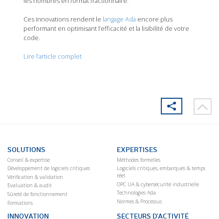
les nombres en format fractionnaire.
Ces innovations rendent le
langage Ada
encore plus
performant en optimisant l’efficacité et la lisibilité de votre
code.
Lire l’article complet
SOLUTIONS
EXPERTISES
Conseil & expertise
Méthodes formelles
Développement de logiciels critiques
Logiciels critiques, embarqués & temps
réel
Vérification & validation
OPC UA & cybersécurité industrielle
Evaluation & audit
Technologies Ada
Sûreté de fonctionnement
Normes & Processus
Formations
INNOVATION
SECTEURS D’ACTIVITÉ