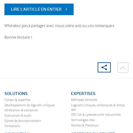
LIRE L’ARTICLE EN ENTIER
N’hésitez pas à partager avec nous votre avis ou vos remarques.
Bonne lecture !
SOLUTIONS
EXPERTISES
Conseil & expertise
Méthodes formelles
Développement de logiciels critiques
Logiciels critiques, embarqués & temps
réel
Vérification & validation
OPC UA & cybersécurité industrielle
Evaluation & audit
Technologies Ada
Sûreté de fonctionnement
Normes & Processus
Formations