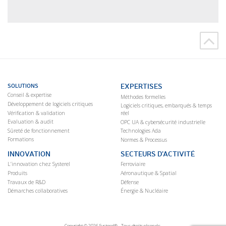
EXPERTISES
SOLUTIONS
Conseil & expertise
Méthodes formelles
Développement de logiciels critiques
Logiciels critiques, embarqués & temps
Vérification & validation
réel
Evaluation & audit
OPC UA & cybersécurité industrielle
Sûreté de fonctionnement
Technologies Ada
Formations
Normes & Processus
INNOVATION
SECTEURS D’ACTIVITÉ
L’innovation chez Systerel
Ferroviaire
Produits
Aéronautique & Spatial
Travaux de R&D
Défense
Démarches collaboratives
Énergie & Nucléaire
Copyright © 2026 Systerel® - Tous droits réservés.