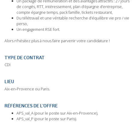
Un package de rémunération et des avantages attractifs : 27 jours
de congés, RTT, intéressement, plan d’épargne d’entreprise,
compte épargne temps, pack famille, tickets restaurant,
Du télétravail et une véritable recherche d’équilibre vie pro / vie
perso,
Un engagement RSE fort.
Alors n’hésitez plus à nous faire parvenir votre candidature !
TYPE DE CONTRAT
CDI
LIEU
Aix-en-Provence ou Paris.
RÉFÉRENCES DE L’OFFRE
APS_val_A (pour le poste sur Aix-en-Provence),
APS_val_P (pour le poste sur Paris).