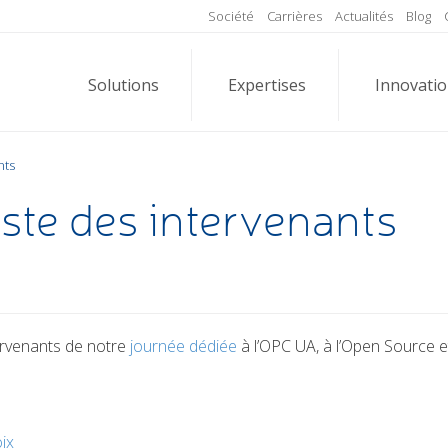
Société
Carrières
Actualités
Blog
Solutions
Expertises
Innovati
nts
te des intervenants
ervenants de notre
journée dédiée
à l’OPC UA, à l’Open Source et
ix