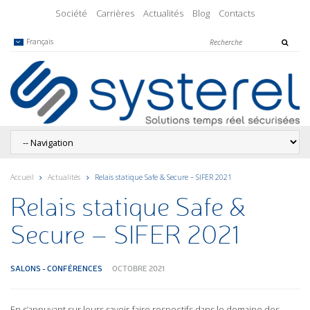
Société
Carrières
Actualités
Blog
Contacts
Français
Accueil
Actualités
Relais statique Safe & Secure – SIFER 2021
Relais statique Safe &
Secure – SIFER 2021
SALONS - CONFÉRENCES
OCTOBRE 2021
En s’appuyant sur leurs savoir-faire respectifs dans le domaine des