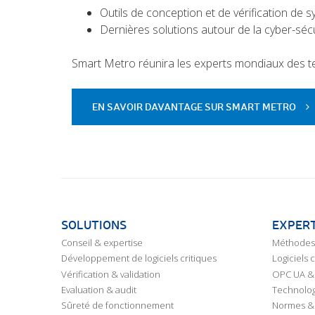
Outils de conception et de vérification de s
Dernières solutions autour de la cyber-sécu
Smart Metro réunira les experts mondiaux des te
EN SAVOIR DAVANTAGE SUR SMART METRO
SOLUTIONS
EXPERT
Conseil & expertise
Méthodes 
Développement de logiciels critiques
Logiciels 
Vérification & validation
OPC UA & 
Evaluation & audit
Technolog
Sûreté de fonctionnement
Normes &