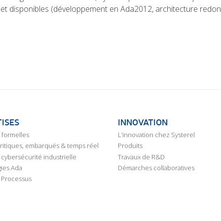
rs et disponibles (développement en Ada2012, architecture redo
ISES
INNOVATION
formelles
L’innovation chez Systerel
critiques, embarqués & temps réel
Produits
cybersécurité industrielle
Travaux de R&D
ies Ada
Démarches collaboratives
 Processus