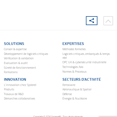
SOLUTIONS
EXPERTISES
Conseil & expertise
Méthodes formelles
Développement de logiciels critiques
Logiciels critiques, embarqués & temps
réel
Vérification & validation
OPC UA & cybersécurité industrielle
Evaluation & audit
Technologies Ada
Sûreté de fonctionnement
Normes & Processus
Formations
INNOVATION
SECTEURS D’ACTIVITÉ
L’innovation chez Systerel
Ferroviaire
Produits
Aéronautique & Spatial
Travaux de R&D
Défense
Démarches collaboratives
Énergie & Nucléaire
Copyright © 2026 Systerel® - Tous droits réservés.