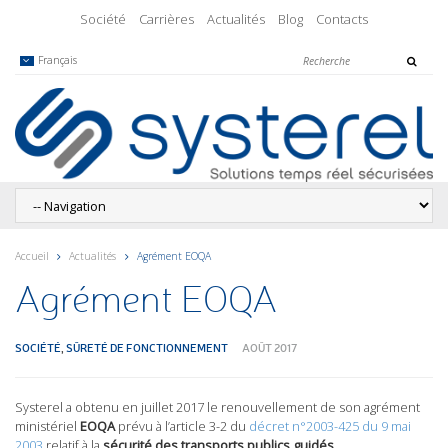
Société
Carrières
Actualités
Blog
Contacts
Français
Accueil
Actualités
Agrément EOQA
Agrément EOQA
SOCIÉTÉ
,
SÛRETÉ DE FONCTIONNEMENT
AOÛT 2017
Systerel a obtenu en juillet 2017 le renouvellement de son agrément
ministériel
EOQA
prévu à l’article 3-2 du
décret n°2003-425 du 9 mai
2003
relatif à la
sécurité des transports publics guidés
.