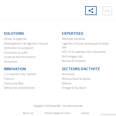
SOLUTIONS
EXPERTISES
Conseil & expertise
Méthodes formelles
Développement de logiciels critiques
Logiciels critiques, embarqués & temps
réel
Vérification & validation
OPC UA & cybersécurité industrielle
Evaluation & audit
Technologies Ada
Sûreté de fonctionnement
Normes & Processus
Formations
INNOVATION
SECTEURS D’ACTIVITÉ
L’innovation chez Systerel
Ferroviaire
Produits
Aéronautique & Spatial
Travaux de R&D
Défense
Démarches collaboratives
Énergie & Nucléaire
Copyright © 2026 Systerel® - Tous droits réservés.
Plan du site
Mentions légales & Crédits
LinkedIn