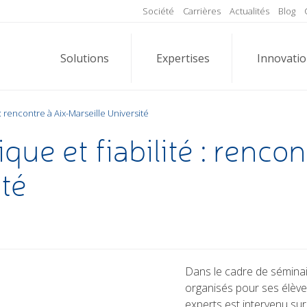
Société
Carrières
Actualités
Blog
Solutions
Expertises
Innovati
 : rencontre à Aix-Marseille Université
que et fiabilité : rencon
ité
Dans le cadre de séminai
organisés pour ses élèv
experts est intervenu sur