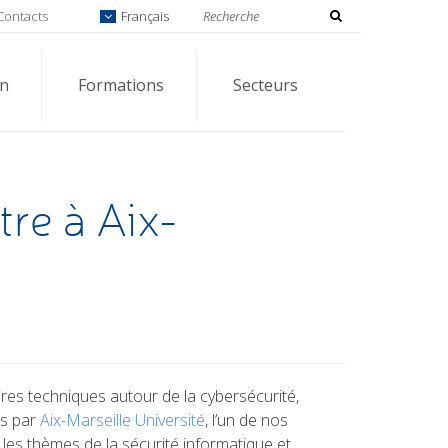
Contacts
Français
on
Formations
Secteurs
tre à Aix-
res techniques autour de la cybersécurité,
es par
Aix-Marseille Université
, l’un de nos
 les thèmes de la sécurité informatique et