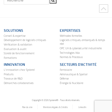
SOLUTIONS
EXPERTISES
Conseil & expertise
Méthodes formelles
Développement de logiciels critiques
Logiciels critiques, embarqués & temps
réel
Vérification & validation
OPC UA & cybersécurité industrielle
Evaluation & audit
Technologies Ada
Sûreté de fonctionnement
Normes & Processus
Formations
INNOVATION
SECTEURS D’ACTIVITÉ
L’innovation chez Systerel
Ferroviaire
Produits
Aéronautique & Spatial
Travaux de R&D
Défense
Démarches collaboratives
Énergie & Nucléaire
Copyright © 2026 Systerel® - Tous droits réservés.
Plan du site
Mentions légales & Crédits
LinkedIn