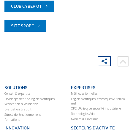
CLUB CYBER OT
SITE S2OPC
SOLUTIONS
EXPERTISES
Conseil & expertise
Méthodes formelles
Développement de logiciels critiques
Logiciels critiques, embarqués & temps
réel
Vérification & validation
OPC UA & cybersécurité industrielle
Evaluation & audit
Technologies Ada
Sûreté de fonctionnement
Normes & Processus
Formations
INNOVATION
SECTEURS D’ACTIVITÉ