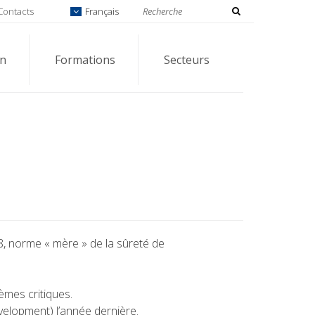
Contacts
Français
on
Formations
Secteurs
8, norme « mère » de la sûreté de
èmes critiques.
evelopment) l’année dernière.