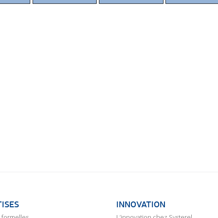
ISES
INNOVATION
formelles
L’innovation chez Systerel