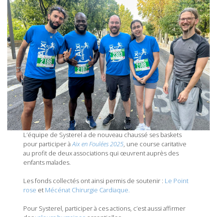
L’équipe de Systerel a de nouveau chaussé ses baskets
pour participer à
Aix en Foulées 2025
, une course caritative
au profit de deux associations qui œuvrent auprès des
enfants malades.
Les fonds collectés ont ainsi permis de soutenir :
Le Point
rose
et
Mécénat Chirurgie Cardiaque.
Pour Systerel, participer à ces actions, c’est aussi affirmer