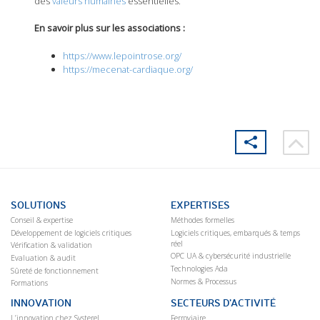
des
valeurs humaines
essentielles.
En savoir plus sur les associations :
https://www.lepointrose.org/
https://mecenat-cardiaque.org/
SOLUTIONS
EXPERTISES
Conseil & expertise
Méthodes formelles
Développement de logiciels critiques
Logiciels critiques, embarqués & temps
réel
Vérification & validation
OPC UA & cybersécurité industrielle
Evaluation & audit
Technologies Ada
Sûreté de fonctionnement
Normes & Processus
Formations
INNOVATION
SECTEURS D’ACTIVITÉ
L’innovation chez Systerel
Ferroviaire