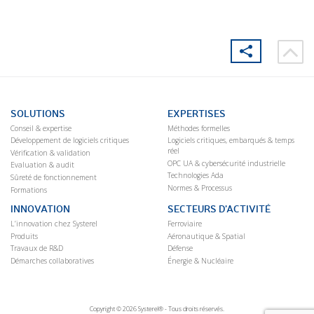
SOLUTIONS
EXPERTISES
Conseil & expertise
Méthodes formelles
Développement de logiciels critiques
Logiciels critiques, embarqués & temps
réel
Vérification & validation
OPC UA & cybersécurité industrielle
Evaluation & audit
Technologies Ada
Sûreté de fonctionnement
Normes & Processus
Formations
INNOVATION
SECTEURS D’ACTIVITÉ
L’innovation chez Systerel
Ferroviaire
Produits
Aéronautique & Spatial
Travaux de R&D
Défense
Démarches collaboratives
Énergie & Nucléaire
Copyright © 2026 Systerel® - Tous droits réservés.