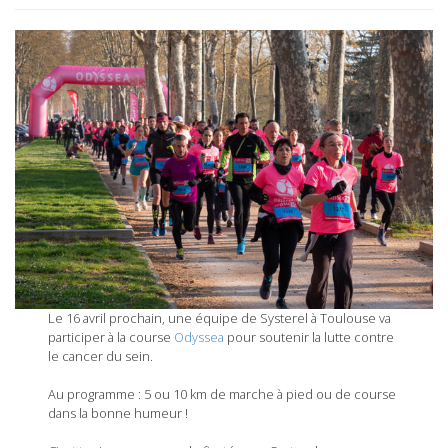
Le 16 avril prochain, une équipe de Systerel à Toulouse va
participer à la course
Odyssea
pour soutenir la lutte contre
le cancer du sein.
Au programme : 5 ou 10 km de marche à pied ou de course
dans la bonne humeur !