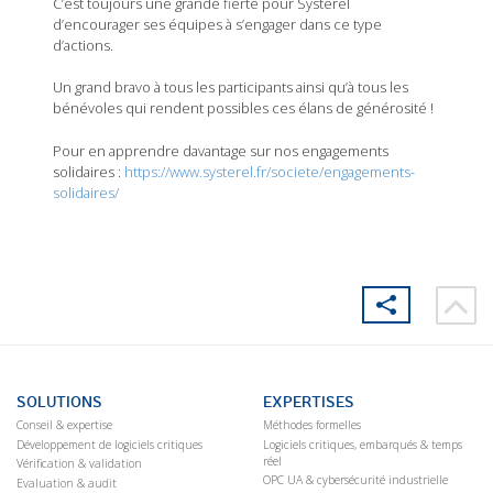
C’est toujours une grande fierté pour Systerel
d’encourager ses équipes à s’engager dans ce type
d’actions.
Un grand bravo à tous les participants ainsi qu’à tous les
bénévoles qui rendent possibles ces élans de générosité !
Pour en apprendre davantage sur nos engagements
solidaires :
https://www.systerel.fr/societe/engagements-
solidaires/
SOLUTIONS
EXPERTISES
Conseil & expertise
Méthodes formelles
Développement de logiciels critiques
Logiciels critiques, embarqués & temps
réel
Vérification & validation
OPC UA & cybersécurité industrielle
Evaluation & audit