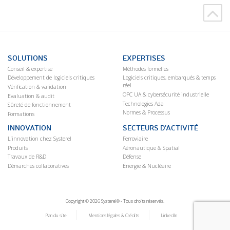
SOLUTIONS
EXPERTISES
Conseil & expertise
Méthodes formelles
Développement de logiciels critiques
Logiciels critiques, embarqués & temps
réel
Vérification & validation
OPC UA & cybersécurité industrielle
Evaluation & audit
Technologies Ada
Sûreté de fonctionnement
Normes & Processus
Formations
INNOVATION
SECTEURS D’ACTIVITÉ
L’innovation chez Systerel
Ferroviaire
Produits
Aéronautique & Spatial
Travaux de R&D
Défense
Démarches collaboratives
Énergie & Nucléaire
Copyright © 2026 Systerel® - Tous droits réservés.
Plan du site
Mentions légales & Crédits
LinkedIn