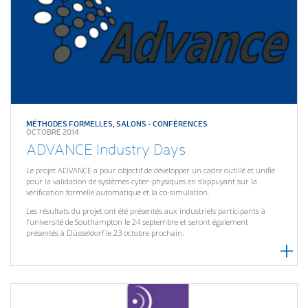
MÉTHODES FORMELLES
,
SALONS - CONFÉRENCES
OCTOBRE 2014
ADVANCE Industry Days
Le projet ADVANCE a pour objectif de développer un cadre outillé et unifié
pour la validation de systèmes cyber-physiques en s’appuyant sur la
vérification formelle automatique et la co-simulation.
Les résultats du projet ont été présentés aux industriels participants à
l’université de Southampton le 24 septembre et seront également
présentés à Düsseldorf le 23 octobre prochain.