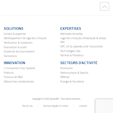
SOLUTIONS
EXPERTISES
Conseil & expertise
Méthodes formelles
Développement de logiciels critiques
Logiciels critiques, embarqués & temps
réel
Vérification & validation
OPC UA & cybersécurité industrielle
Evaluation & audit
Technologies Ada
Sûreté de fonctionnement
Normes & Processus
Formations
INNOVATION
SECTEURS D’ACTIVITÉ
L’innovation chez Systerel
Ferroviaire
Produits
Aéronautique & Spatial
Travaux de R&D
Défense
Démarches collaboratives
Énergie & Nucléaire
Copyright © 2026 Systerel® - Tous droits réservés.
Plan du site
Mentions légales & Crédits
LinkedIn