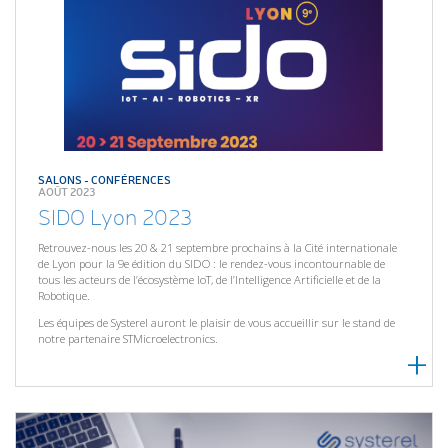
SALONS - CONFÉRENCES
AOÛT 2023
SIDO Lyon 2023
Retrouvez-nous les 20 & 21 septembre prochains à la Cité internationale
de Lyon pour la 9e édition du SIDO : le rendez-vous incontournable de
tous les acteurs de l’écosystème IoT, de l’Intelligence Artificielle et de la
Robotique.
Les équipes de Systerel auront le plaisir de vous accueillir sur le stand de
notre partenaire STMicroelectronics.