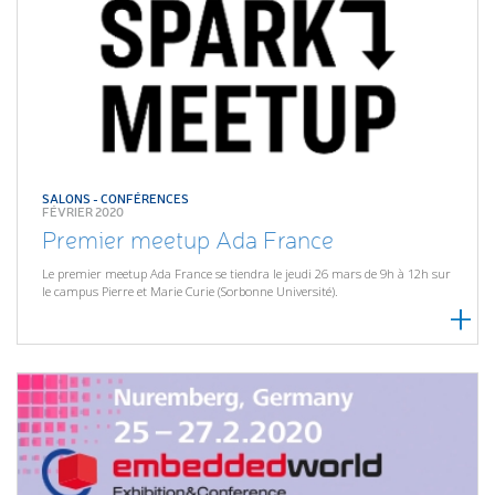
SALONS - CONFÉRENCES
FÉVRIER 2020
Premier meetup Ada France
Le premier meetup Ada France se tiendra le jeudi 26 mars de 9h à 12h sur
le campus Pierre et Marie Curie (Sorbonne Université).