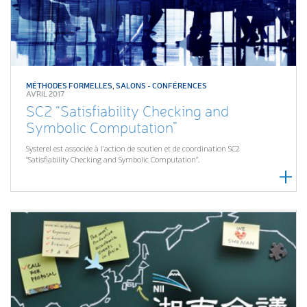
MÉTHODES FORMELLES
,
SALONS - CONFÉRENCES
AVRIL 2017
SC2 “Satisfiability Checking and
Symbolic Computation”
Systerel est associée à l’action de soutien et de coordination SC2
“Satisfiability Checking and Symbolic Computation”.