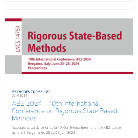
MÉTHODES FORMELLES
JUIN 2024
ABZ 2024 – 10th International
Conference on Rigorous State Based
Methods
Nos experts participeront à la 10ᵉ Conférence Internationale ABZ, qui se
tiendra à Bergame du 25 au 28 juin 2024.