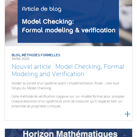
BLOG
,
MÉTHODES FORMELLES
AVRIL 2025
Nouvel article : Model Checking, Formal
Modeling and Verification
Valider la sûreté d’un système avant l’implémentation finale : c’est tout
l’enjeu du Model Checking.
Cette méthode de vérification s’appuie sur un modèle formel pour analyser
chaque évolution d’un système et ainsi de s’assurer qu’il respecte bien un
ensemble de propriétés critiques.