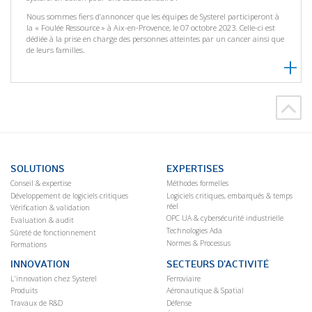
Nous sommes fiers d’annoncer que les équipes de Systerel participeront à
la « Foulée Ressource » à Aix-en-Provence, le 07 octobre 2023. Celle-ci est
dédiée à la prise en charge des personnes atteintes par un cancer ainsi que
de leurs familles.
SOLUTIONS
EXPERTISES
Conseil & expertise
Méthodes formelles
Développement de logiciels critiques
Logiciels critiques, embarqués & temps
réel
Vérification & validation
OPC UA & cybersécurité industrielle
Evaluation & audit
Technologies Ada
Sûreté de fonctionnement
Normes & Processus
Formations
INNOVATION
SECTEURS D’ACTIVITÉ
L’innovation chez Systerel
Ferroviaire
Produits
Aéronautique & Spatial
Travaux de R&D
Défense