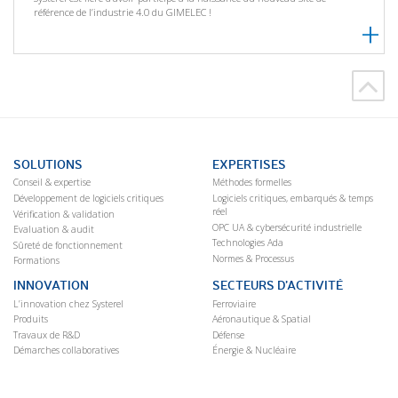
référence de l’industrie 4.0 du GIMELEC !
SOLUTIONS
EXPERTISES
Conseil & expertise
Méthodes formelles
Développement de logiciels critiques
Logiciels critiques, embarqués & temps
réel
Vérification & validation
OPC UA & cybersécurité industrielle
Evaluation & audit
Technologies Ada
Sûreté de fonctionnement
Normes & Processus
Formations
INNOVATION
SECTEURS D’ACTIVITÉ
L’innovation chez Systerel
Ferroviaire
Produits
Aéronautique & Spatial
Travaux de R&D
Défense
Démarches collaboratives
Énergie & Nucléaire